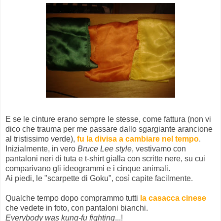
E se le cinture erano sempre le stesse, come fattura (non vi
dico che trauma per me passare dallo sgargiante arancione
al tristissimo verde),
fu la divisa a cambiare nel tempo
.
Inizialmente, in vero
Bruce Lee style
, vestivamo con
pantaloni neri di tuta e t-shirt gialla con scritte nere, su cui
comparivano gli ideogrammi e i cinque animali.
Ai piedi, le "scarpette di Goku", così capite facilmente.
Qualche tempo dopo comprammo tutti
la casacca cinese
che vedete in foto, con pantaloni bianchi.
Everybody was kung-fu fighting
...!