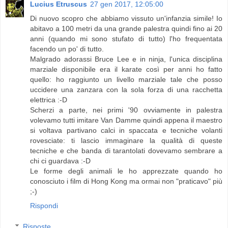
Lucius Etruscus
27 gen 2017, 12:05:00
Di nuovo scopro che abbiamo vissuto un'infanzia simile! Io
abitavo a 100 metri da una grande palestra quindi fino ai 20
anni (quando mi sono stufato di tutto) l'ho frequentata
facendo un po' di tutto.
Malgrado adorassi Bruce Lee e in ninja, l'unica disciplina
marziale disponibile era il karate così per anni ho fatto
quello: ho raggiunto un livello marziale tale che posso
uccidere una zanzara con la sola forza di una racchetta
elettrica :-D
Scherzi a parte, nei primi '90 ovviamente in palestra
volevamo tutti imitare Van Damme quindi appena il maestro
si voltava partivano calci in spaccata e tecniche volanti
rovesciate: ti lascio immaginare la qualità di queste
tecniche e che banda di tarantolati dovevamo sembrare a
chi ci guardava :-D
Le forme degli animali le ho apprezzate quando ho
conosciuto i film di Hong Kong ma ormai non "praticavo" più
;-)
Rispondi
Risposte