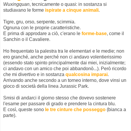
Wuxingquan
, tecnicamente o quasi: in sostanza si
studiavano le forme
ispirate a cinque animali
.
Tigre, gru, orso, serpente, scimmia.
Ognuna con le proprie caratteristiche.
E prima di approdare a ciò, c'erano le
forme-base
, come il
Sanchin o il Cavaliere.
Ho frequentato la palestra tra le elementari e le medie; non
ero granché, anche perché non ci andavo volentierissimo
(essendo stato spinto principalmente dai miei, inizialmente;
ci andavo con un amico che poi abbandonò...). Però ricordo
che mi divertivo e in sostanza
qualcosina imparai
.
Arrivando anche secondo a un torneo interno, dove vinsi un
gioco di società della linea Jurassic Park.
Smisi di andarci il giorno stesso che dovevo sostenere
l'esame per passare di grado e prendere la cintura blu.
E così, queste sono
le tre cinture che posseggo
(bianca a
parte).